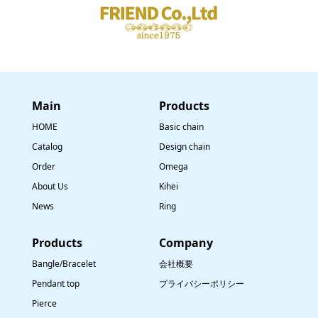
Main
​Products
HOME
Basic chain
Catalog
Design chain
Order
Omega
About Us
Kihei
News
Ring
​Products
Company
Bangle/Bracelet
会社概要
Pendant top
プライバシーポリシー
Pierce