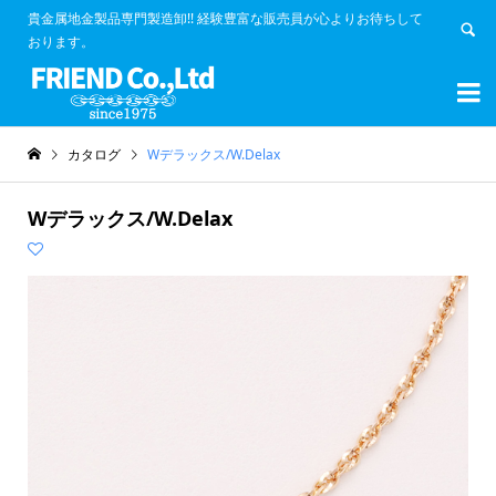
貴金属地金製品専門製造卸!! 経験豊富な販売員が心よりお待ちして
おります。


カタログ
Wデラックス/W.Delax
Wデラックス/W.Delax