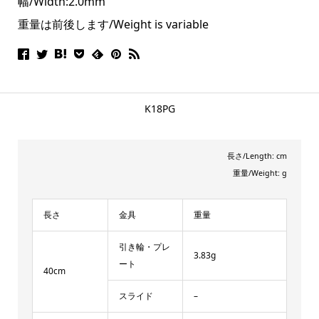
幅/Width:2.0mm
重量は前後します/Weight is variable
K18PG
長さ/Length: cm
重量/Weight: g
長さ
金具
重量
引き輪・プレ
3.83g
ート
40cm
スライド
–