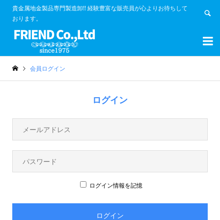
貴金属地金製品専門製造卸!! 経験豊富な販売員が心よりお待ちして
おります。


会員ログイン
ログイン
ログイン情報を記憶