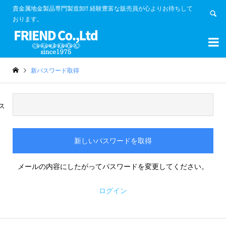
貴金属地金製品専門製造卸!! 経験豊富な販売員が心よりお待ちして
おります。


新パスワード取得
ス
メールの内容にしたがってパスワードを変更してください。
ログイン