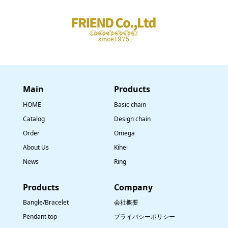
Main
​Products
HOME
Basic chain
Catalog
Design chain
Order
Omega
About Us
Kihei
News
Ring
​Products
Company
Bangle/Bracelet
会社概要
Pendant top
プライバシーポリシー