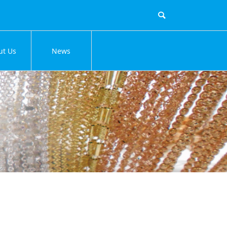
ut Us
News