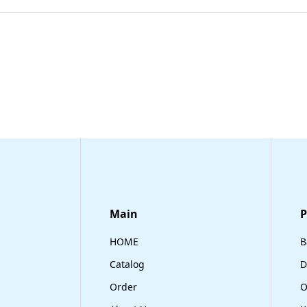
Main
​
HOME
B
Catalog
D
Order
O