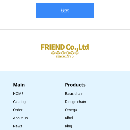
Main
​Products
HOME
Basic chain
Catalog
Design chain
Order
Omega
About Us
Kihei
News
Ring