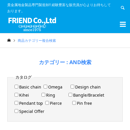
貴金属地金製品専門製造卸!! 経験豊富な販売員が心よりお待ちして
おります。


商品カテゴリー複合検索
カテゴリー : AND検索
カタログ
Basic chain
Omega
Design chain
Kihei
Ring
Bangle/Bracelet
Pendant top
Pierce
Pin free
Special Offer