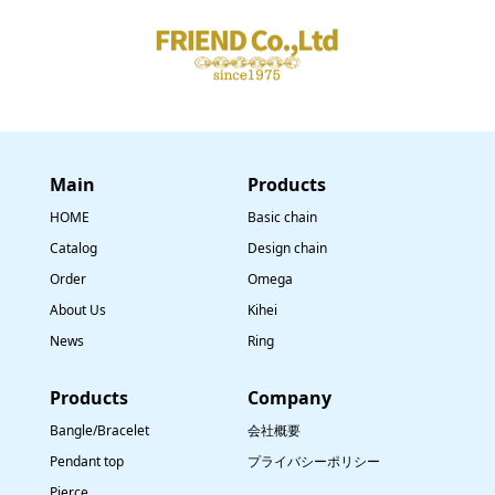
Main
​Products
HOME
Basic chain
Catalog
Design chain
Order
Omega
About Us
Kihei
News
Ring
​Products
Company
Bangle/Bracelet
会社概要
Pendant top
プライバシーポリシー
Pierce