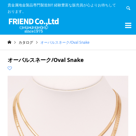
貴金属地金製品専門製造卸!! 経験豊富な販売員が心よりお待ちして
おります。


カタログ
オーバルスネーク/Oval Snake
オーバルスネーク/Oval Snake