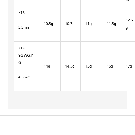
K18
12.5
10.5g
10.7g
11g
11.5g
3.3mm
g
K18
YG,WG,P
G
14g
14.5g
15g
16g
17g
4.3ｍｍ