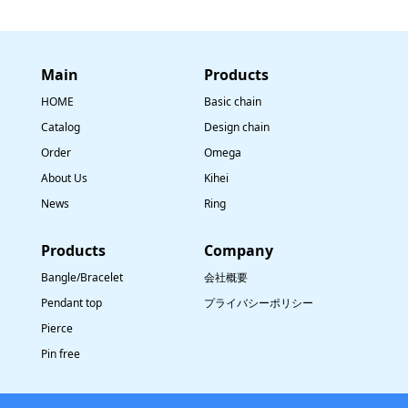
Main
​Products
HOME
Basic chain
Catalog
Design chain
Order
Omega
About Us
Kihei
News
Ring
​Products
Company
Bangle/Bracelet
会社概要
Pendant top
プライバシーポリシー
Pierce
Pin free