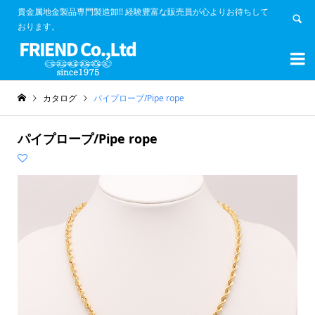
貴金属地金製品専門製造卸!! 経験豊富な販売員が心よりお待ちして
おります。


カタログ
パイプロープ/Pipe rope
パイプロープ/Pipe rope