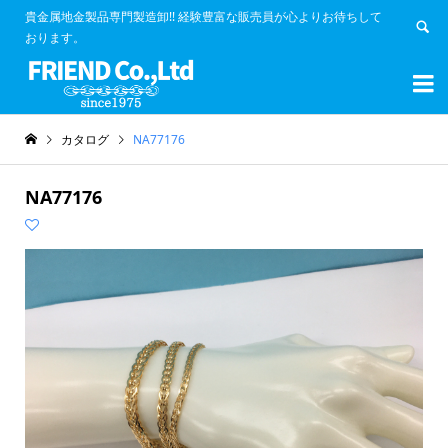
貴金属地金製品専門製造卸!! 経験豊富な販売員が心よりお待ちして
おります。


カタログ
NA77176
NA77176