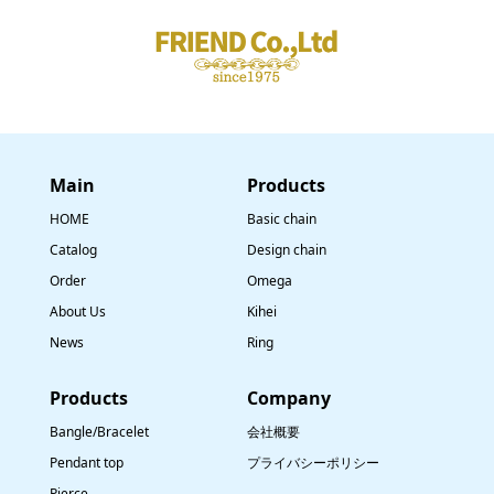
Main
​Products
HOME
Basic chain
Catalog
Design chain
Order
Omega
About Us
Kihei
News
Ring
​Products
Company
Bangle/Bracelet
会社概要
Pendant top
プライバシーポリシー
Pierce