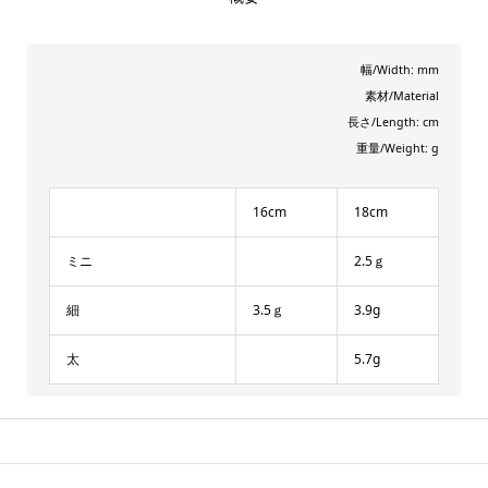
幅/Width: mm
素材/Material
長さ/Length: cm
重量/Weight: g
16cm
18cm
ミニ
2.5ｇ
細
3.5ｇ
3.9g
太
5.7g