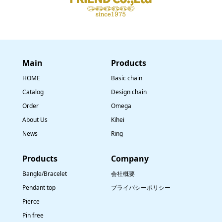
Main
​Products
HOME
Basic chain
Catalog
Design chain
Order
Omega
About Us
Kihei
News
Ring
​Products
Company
Bangle/Bracelet
会社概要
Pendant top
プライバシーポリシー
Pierce
Pin free