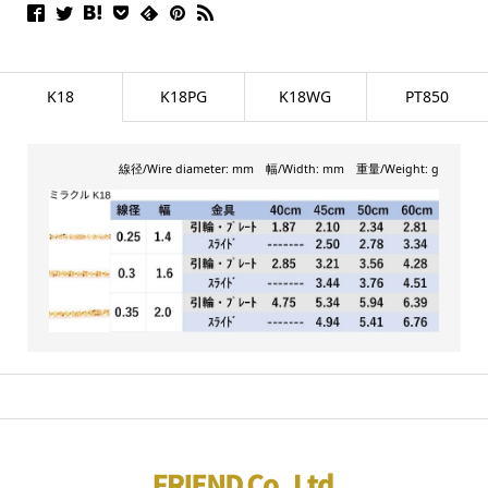
K18
K18PG
K18WG
PT850
線径/Wire diameter: mm 幅/Width: mm 重量/Weight: g