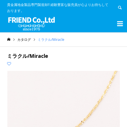
貴金属地金製品専門製造卸!! 経験豊富な販売員が心よりお待ちして
おります。


カタログ
ミラクル/Miracle
ミラクル/Miracle