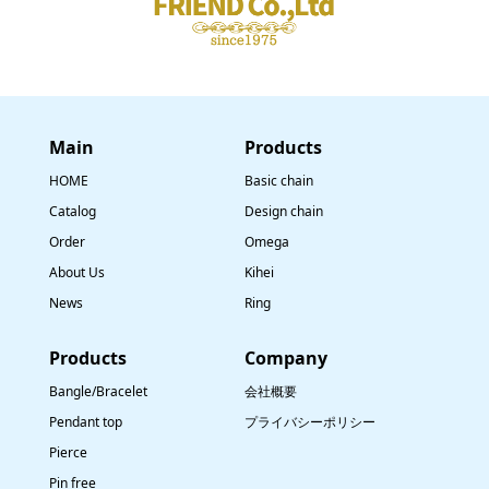
Main
​Products
HOME
Basic chain
Catalog
Design chain
Order
Omega
About Us
Kihei
News
Ring
​Products
Company
Bangle/Bracelet
会社概要
Pendant top
プライバシーポリシー
Pierce
Pin free