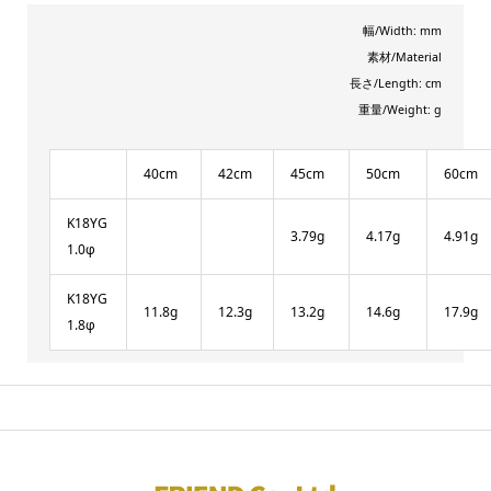
幅/Width: mm
素材/Material
長さ/Length: cm
重量/Weight: g
40cm
42cm
45cm
50cm
60cm
K18YG
3.79g
4.17g
4.91g
1.0φ
K18YG
11.8g
12.3g
13.2g
14.6g
17.9g
1.8φ