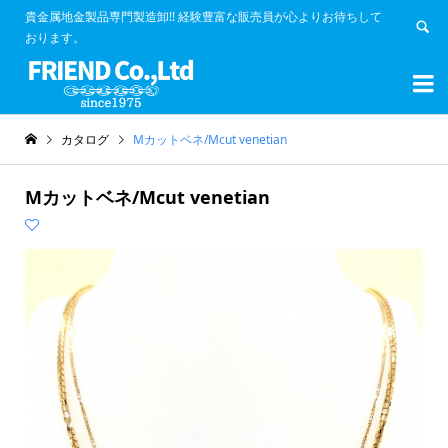
貴金属地金製品専門製造卸!! 経験豊富な販売員が心よりお待ちして
おります。


カタログ
Mカットベネ/Mcut venetian
Mカットベネ/Mcut venetian