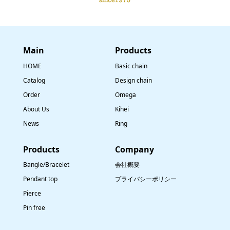
Main
​Products
HOME
Basic chain
Catalog
Design chain
Order
Omega
About Us
Kihei
News
Ring
​Products
Company
Bangle/Bracelet
会社概要
Pendant top
プライバシーポリシー
Pierce
Pin free