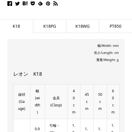
K18
K18PG
K18WG
PT850
幅/Width: mm
長さ/Length: cm
重量/Weight: g
レオン K18
幅
4
6
線径
45
50
(wi
金具
0
0
(Ga
c
c
dth
(Clasp)
c
c
uge)
m
m
)
m
m
引輪・
1.
1.
0.9
1.
1.