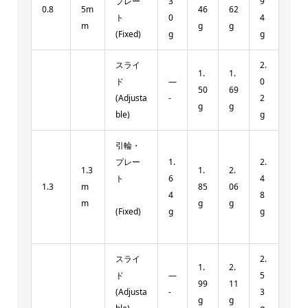
プレー
3
9
0.8
5m
46
62
ト
0
4
m
g
g
(Fixed)
g
g
スライ
2.
1.
1.
ド
—
0
50
69
(Adjusta
-
2
g
g
ble)
g
引輪・
プレー
1.
2.
1.3
1.
2.
ト
6
4
1.3
m
85
06
4
8
m
g
g
(Fixed)
g
g
スライ
2.
1.
2.
ド
—
5
99
11
(Adjusta
-
3
g
g