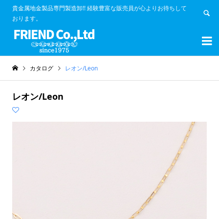
貴金属地金製品専門製造卸!! 経験豊富な販売員が心よりお待ちして
おります。


カタログ
レオン/Leon
レオン/Leon