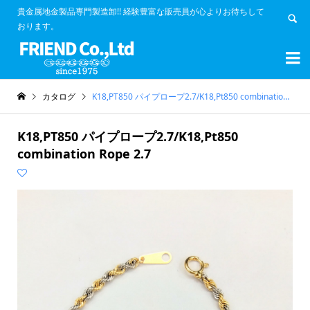
貴金属地金製品専門製造卸!! 経験豊富な販売員が心よりお待ちして
おります。


カタログ
K18,PT850 パイプロープ2.7/K18,Pt850 combination Rope 2.7
K18,PT850 パイプロープ2.7/K18,Pt850
combination Rope 2.7