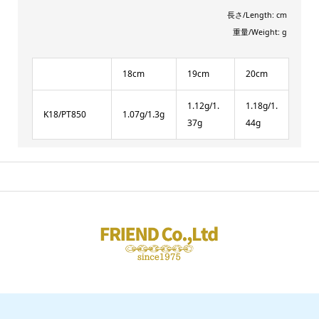
長さ/Length: cm
重量/Weight: g
18cm
19cm
20cm
1.12g/1.
1.18g/1.
K18/PT850
1.07g/1.3g
37g
44g