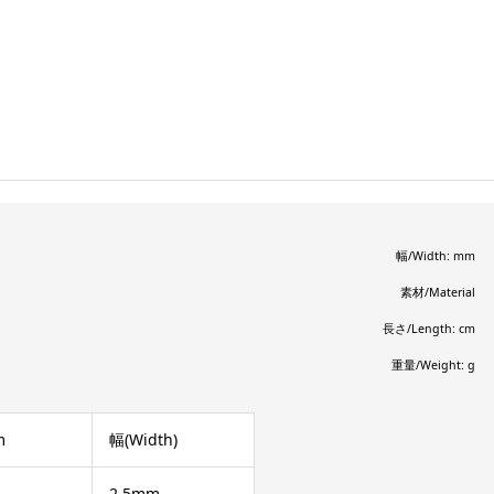
幅/Width: mm
素材/Material
長さ/Length: cm
重量/Weight: g
m
幅(Width)
2.5mm