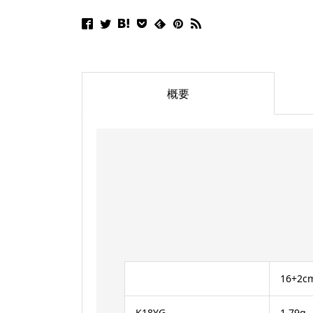
概要
16+2c
K18YG
1.79g