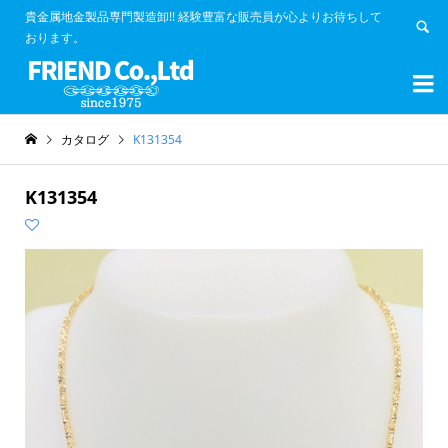
貴金属地金製品専門製造卸!! 経験豊富な販売員が心よりお待ちして
おります。


カタログ
K131354
K131354