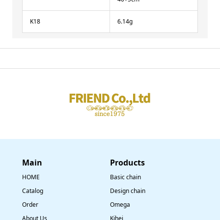
K18
6.14g
Main
​Products
HOME
Basic chain
Catalog
Design chain
Order
Omega
About Us
Kihei