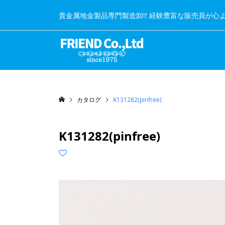
貴金属地金製品専門製造卸!! 経験豊富な販売員が心
カタログ
K131282(pinfree)
K131282(pinfree)