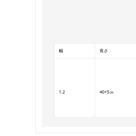
幅
長さ
1.2
40+5㎝