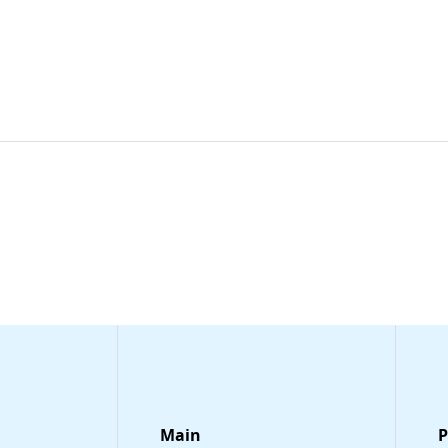
Main
​