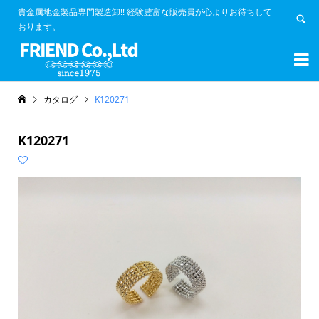
貴金属地金製品専門製造卸!! 経験豊富な販売員が心よりお待ちして
おります。


カタログ
K120271
K120271