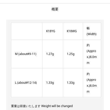
概要
幅
K18YG
K18WG
(Width)
約
(Appro
M (about#9-11)
1.27g
1.25g
x.)8.0m
m
約
(Appro
L (about#12-14)
1.33g
1.33g
x.)8.0m
m
重量は前後いたします Weight will be changed