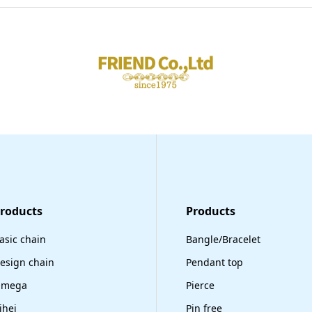
Products
​Products
asic chain
Bangle/Bracelet
esign chain
Pendant top
mega
Pierce
ihei
Pin free