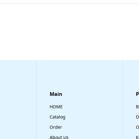
Main
​
HOME
B
Catalog
D
Order
O
About Us
K