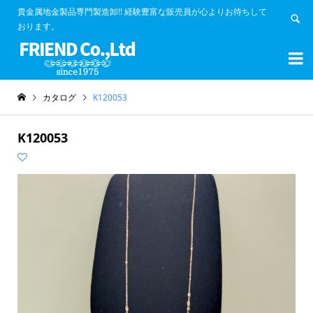
貴金属地金製品専門製造卸!! 経験豊富な販売員が心よりお待ちして
おります。


カタログ
K120053
K120053