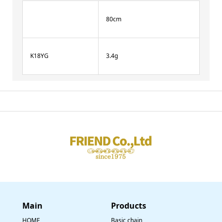
80cm
K18YG
3.4g
Main
​Products
HOME
Basic chain