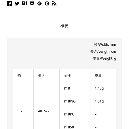
概要
幅/Width: mm
長さ/Length: cm
重量/Weight: g
幅
長さ
金性
重量
K18
1.45g
K18WG
1.61g
0.7
40+5㎝
K18PG
–
PT850
–