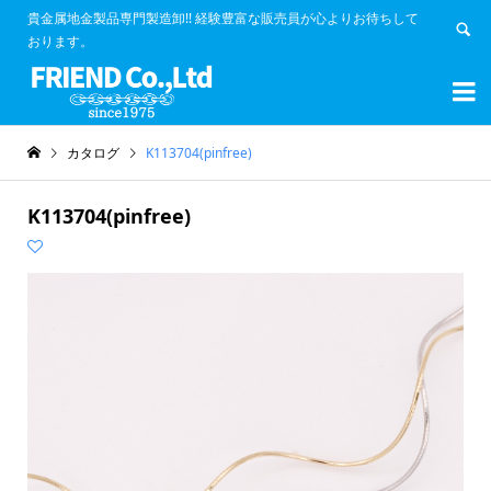
貴金属地金製品専門製造卸!! 経験豊富な販売員が心よりお待ちして
おります。


カタログ
K113704(pinfree)
K113704(pinfree)