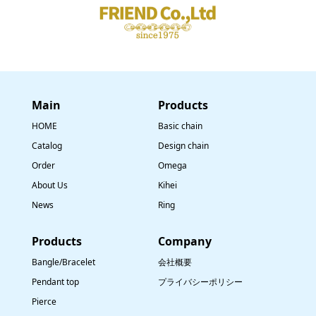
Main
​Products
HOME
Basic chain
Catalog
Design chain
Order
Omega
About Us
Kihei
News
Ring
​Products
Company
Bangle/Bracelet
会社概要
Pendant top
プライバシーポリシー
Pierce