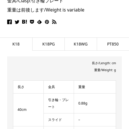
金具/Clasp:引き輪プレート
重量は前後します/Weight is variable
K18
K18PG
K18WG
PT850
長さ/Length: cm
重量/Weight: g
長さ
金具
重量
引き輪・プレ
0.88g
ート
40cm
スライド
–