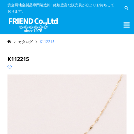
貴金属地金製品専門製造卸!! 経験豊富な販売員が心よりお待ちして
おります。


カタログ
K112215
K112215