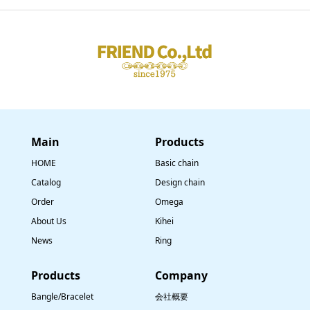
Main
​Products
HOME
Basic chain
Catalog
Design chain
Order
Omega
About Us
Kihei
News
Ring
​Products
Company
Bangle/Bracelet
会社概要