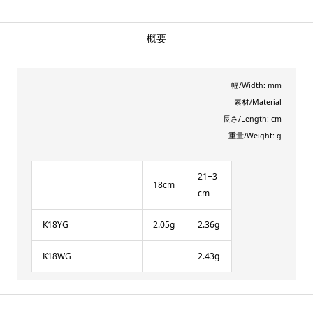
概要
幅/Width: mm
素材/Material
長さ/Length: cm
重量/Weight: g
21+3
18cm
cm
K18YG
2.05g
2.36g
K18WG
2.43g