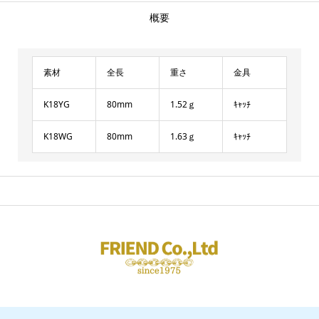
概要
素材
全長
重さ
金具
K18YG
80mm
1.52ｇ
ｷｬｯﾁ
K18WG
80mm
1.63ｇ
ｷｬｯﾁ