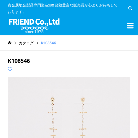
貴金属地金製品専門製造卸!! 経験豊富な販売員が心よりお待ちして
おります。


カタログ
K108546
K108546