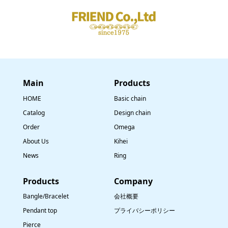
Main
​Products
HOME
Basic chain
Catalog
Design chain
Order
Omega
About Us
Kihei
News
Ring
​Products
Company
Bangle/Bracelet
会社概要
Pendant top
プライバシーポリシー
Pierce