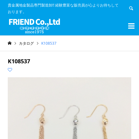
貴金属地金製品専門製造卸!! 経験豊富な販売員が心よりお待ちして
おります。


カタログ
K108537
K108537