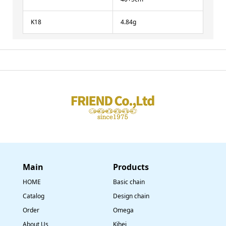
K18
4.84g
Main
​Products
HOME
Basic chain
Catalog
Design chain
Order
Omega
About Us
Kihei