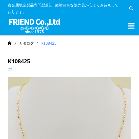
貴金属地金製品専門製造卸!! 経験豊富な販売員が心よりお待ちして
おります。


カタログ
K108425
K108425