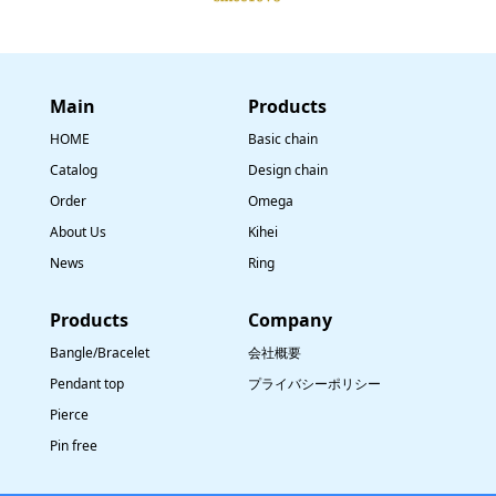
Main
​Products
HOME
Basic chain
Catalog
Design chain
Order
Omega
About Us
Kihei
News
Ring
​Products
Company
Bangle/Bracelet
会社概要
Pendant top
プライバシーポリシー
Pierce
Pin free