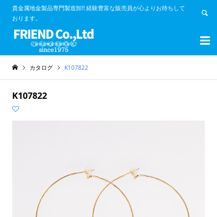
貴金属地金製品専門製造卸!! 経験豊富な販売員が心よりお待ちして
おります。


カタログ
K107822
K107822