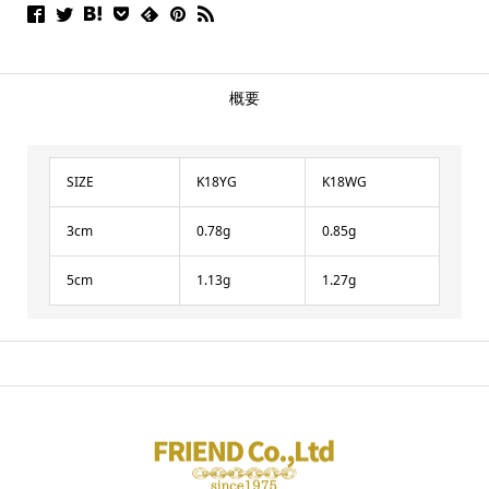
概要
SIZE
K18YG
K18WG
3cm
0.78g
0.85g
5cm
1.13g
1.27g