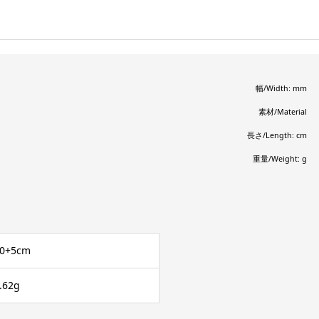
幅/Width: mm
素材/Material
長さ/Length: cm
重量/Weight: g
0+5cm
.62g