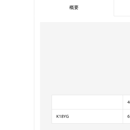
概要
4
K18YG
6