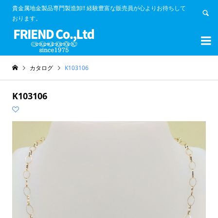
貴金属地金製品専門製造卸!! 経験豊富な販売員が心よりお待ちして
おります。


カタログ
K103106
K103106