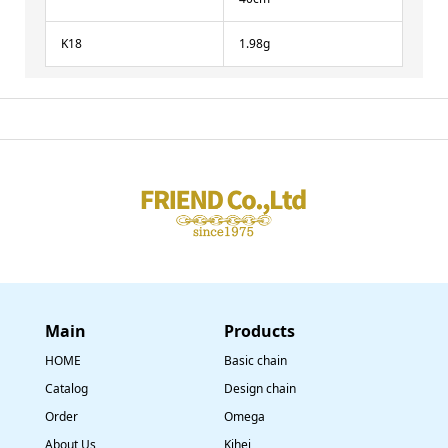
K18
1.98g
Main
​Products
HOME
Basic chain
Catalog
Design chain
Order
Omega
About Us
Kihei