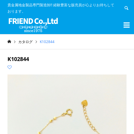
貴金属地金製品専門製造卸!! 経験豊富な販売員が心よりお待ちして
おります。


カタログ
K102844
K102844