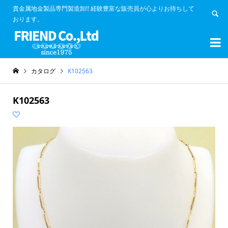
貴金属地金製品専門製造卸!! 経験豊富な販売員が心よりお待ちして
おります。


カタログ
K102563
K102563