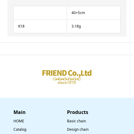
40+5cm
K18
3.18g
Main
​Products
HOME
Basic chain
Catalog
Design chain