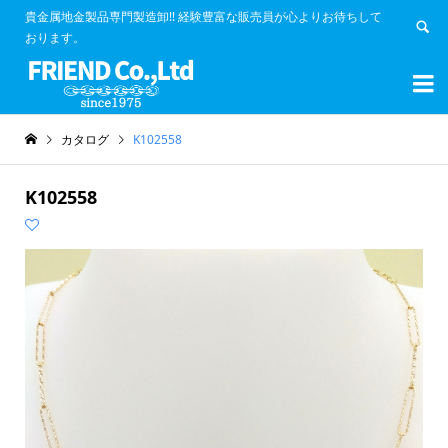
貴金属地金製品専門製造卸!! 経験豊富な販売員が心よりお待ちして
おります。


カタログ
K102558
K102558