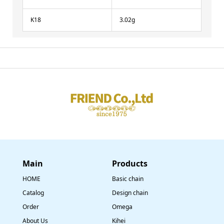
K18
3.02g
Main
​Products
HOME
Basic chain
Catalog
Design chain
Order
Omega
About Us
Kihei