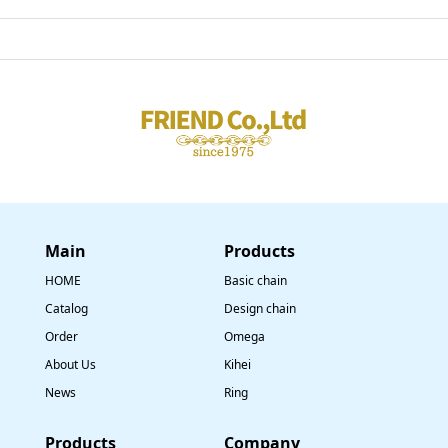
Main
​Products
HOME
Basic chain
Catalog
Design chain
Order
Omega
About Us
Kihei
News
Ring
​Products
Company