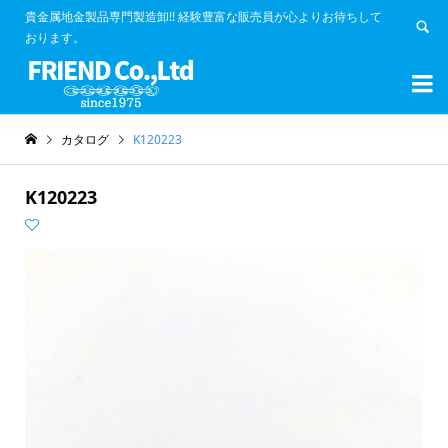
貴金属地金製品専門製造卸!! 経験豊富な販売員が心よりお待ちして
おります。


カタログ
K120223
K120223