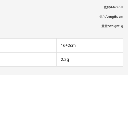
素材/Material
長さ/Length: cm
重量/Weight: g
16+2cm
2.3g