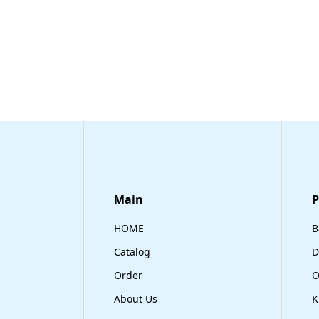
Main
​
HOME
B
Catalog
D
Order
O
About Us
K