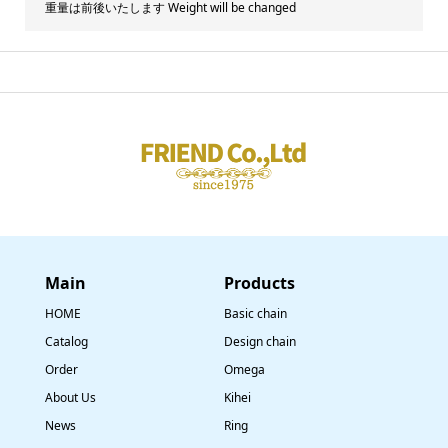
重量は前後いたします Weight will be changed
Main
​Products
HOME
Basic chain
Catalog
Design chain
Order
Omega
About Us
Kihei
News
Ring