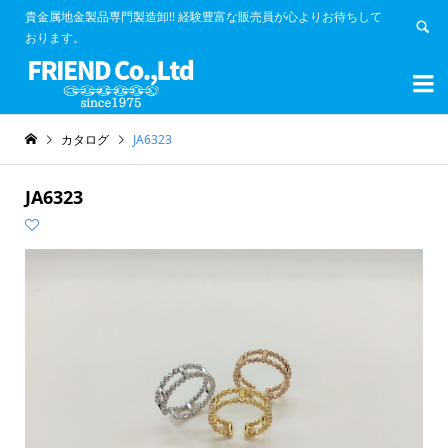
貴金属地金製品専門製造卸!! 経験豊富な販売員が心よりお待ちして
おります。


カタログ
JA6323
JA6323