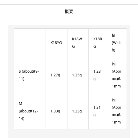
概要
幅
K18W
K18R
K18YG
(Widt
G
G
h)
約
S (about#9-
1.23
(Appr
1.27g
1.25g
11)
g
ox.)6.
1mm
約
M
1.31
(Appr
(about#12-
1.33g
1.33g
g
ox.)6.
14)
1mm