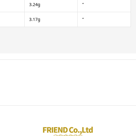
3.24g
”
3.17g
”