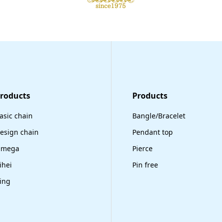
Products
​Products
asic chain
Bangle/Bracelet
esign chain
Pendant top
mega
Pierce
ihei
Pin free
ing