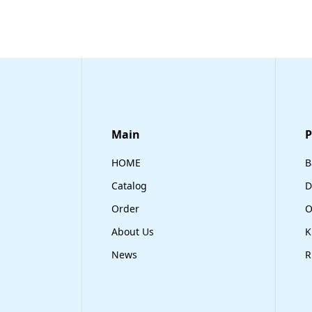
Main
​
HOME
B
Catalog
D
Order
O
About Us
K
News
R