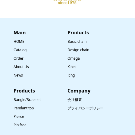
Main
​Products
HOME
Basic chain
Catalog
Design chain
Order
Omega
About Us
Kihei
News
Ring
​Products
Company
Bangle/Bracelet
会社概要
Pendant top
プライバシーポリシー
Pierce
Pin free