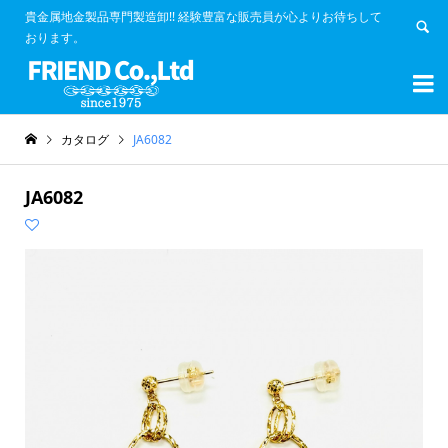
貴金属地金製品専門製造卸!! 経験豊富な販売員が心よりお待ちして
おります。


カタログ
JA6082
JA6082