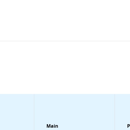
Main
​