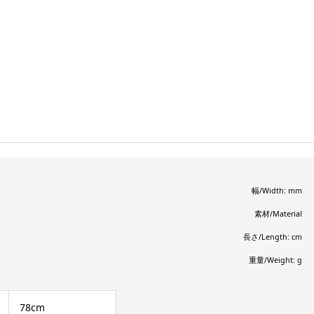
幅/Width: mm
素材/Material
長さ/Length: cm
重量/Weight: g
78cm