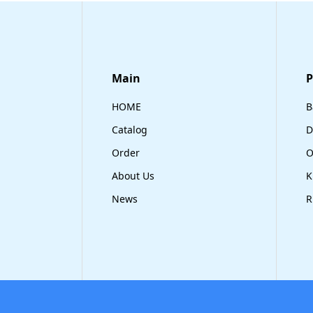
Main
​
HOME
B
Catalog
D
Order
O
About Us
K
News
R