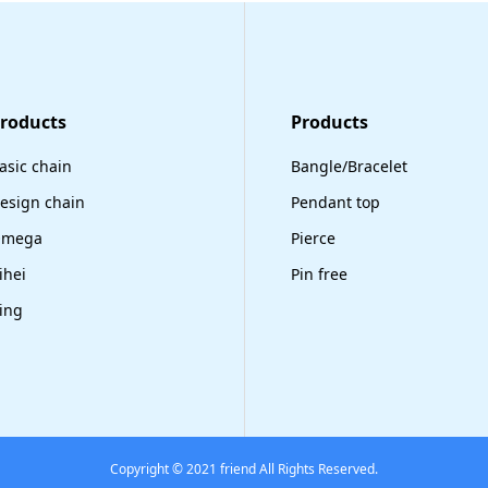
Products
​Products
asic chain
Bangle/Bracelet
esign chain
Pendant top
mega
Pierce
ihei
Pin free
ing
Copyright © 2021 friend All Rights Reserved.