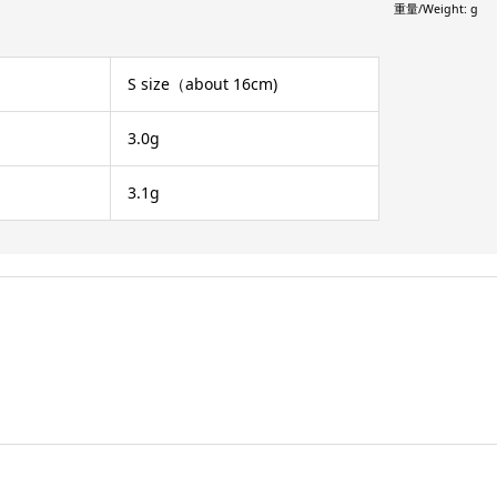
重量/Weight: g
S size（about 16cm)
3.0g
3.1g