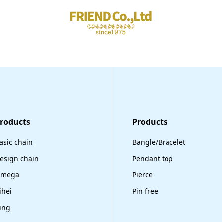
Products
​Products
asic chain
Bangle/Bracelet
esign chain
Pendant top
mega
Pierce
ihei
Pin free
ing