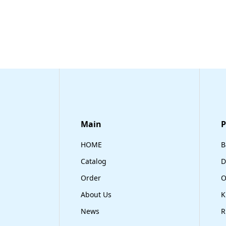
Main
​
HOME
B
Catalog
D
Order
O
About Us
K
News
R