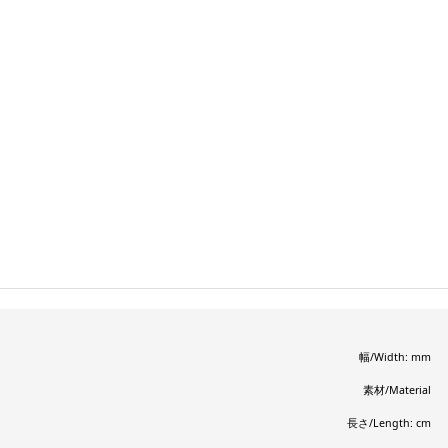
幅/Width: mm
素材/Material
長さ/Length: cm