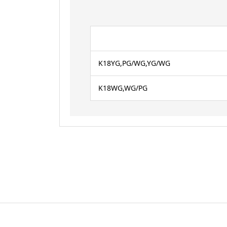
K18YG,PG/WG,YG/WG
K18WG,WG/PG