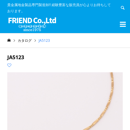
貴金属地金製品専門製造卸!! 経験豊富な販売員が心よりお待ちして
おります。


カタログ
JA5123
JA5123