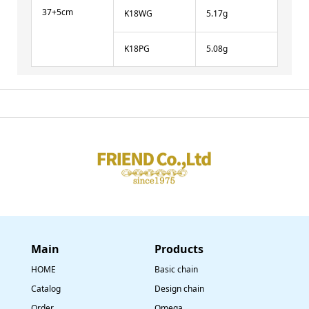
37+5cm
K18WG
5.17g
K18PG
5.08g
Main
​Products
HOME
Basic chain
Catalog
Design chain
Order
Omega