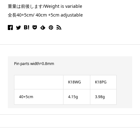
重量は前後します/Weight is variable
全長40+5cm/ 40cm +5cm adjustable
Pin parts width=0.8mm
K18WG
K18PG
40+5cm
4.15g
3.98g