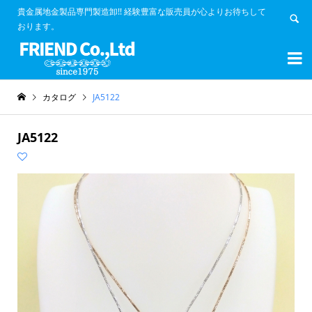
貴金属地金製品専門製造卸!! 経験豊富な販売員が心よりお待ちして
おります。


カタログ
JA5122
JA5122