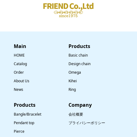
Main
​Products
HOME
Basic chain
Catalog
Design chain
Order
Omega
About Us
Kihei
News
Ring
​Products
Company
Bangle/Bracelet
会社概要
Pendant top
プライバシーポリシー
Pierce