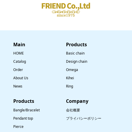
Main
​Products
HOME
Basic chain
Catalog
Design chain
Order
Omega
About Us
Kihei
News
Ring
​Products
Company
Bangle/Bracelet
会社概要
Pendant top
プライバシーポリシー
Pierce