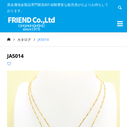
貴金属地金製品専門製造卸!! 経験豊富な販売員が心よりお待ちして
おります。


カタログ
JA5014
JA5014