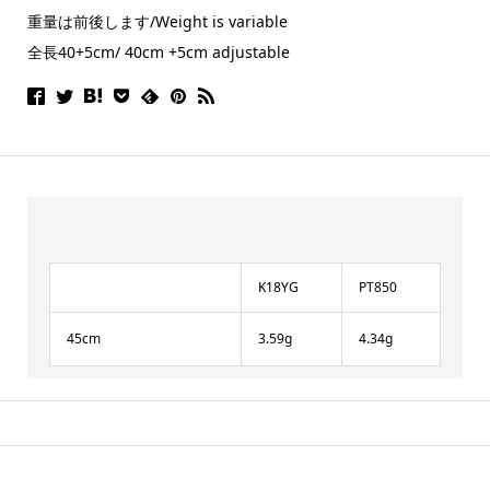
重量は前後します/Weight is variable
全長40+5cm/ 40cm +5cm adjustable
K18YG
PT850
45cm
3.59g
4.34g