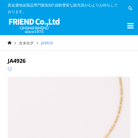
貴金属地金製品専門製造卸!! 経験豊富な販売員が心よりお待ちして
おります。


カタログ
JA4926
JA4926