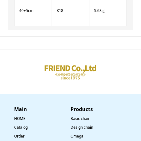
40+5cm
K18
5.68ｇ
Main
​Products
HOME
Basic chain
Catalog
Design chain
Order
Omega