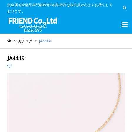
貴金属地金製品専門製造卸!! 経験豊富な販売員が心よりお待ちして
おります。


カタログ
JA4419
JA4419