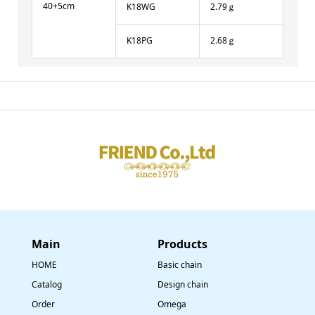
40+5cm
K18WG
2.79ｇ
K18PG
2.68ｇ
Main
​Products
HOME
Basic chain
Catalog
Design chain
Order
Omega