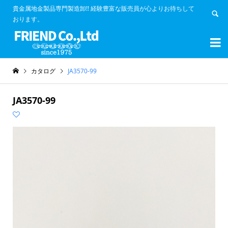
貴金属地金製品専門製造卸!! 経験豊富な販売員が心よりお待ちして
おります。


カタログ
JA3570-99
JA3570-99