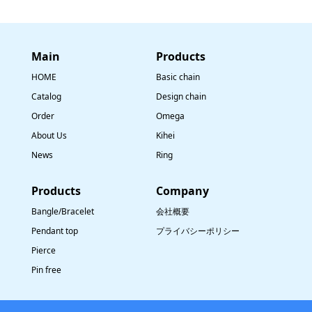
Main
​Products
HOME
Basic chain
Catalog
Design chain
Order
Omega
About Us
Kihei
News
Ring
​Products
Company
Bangle/Bracelet
会社概要
Pendant top
プライバシーポリシー
Pierce
Pin free