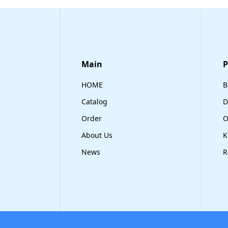
Main
​
HOME
B
Catalog
D
Order
O
About Us
K
News
R