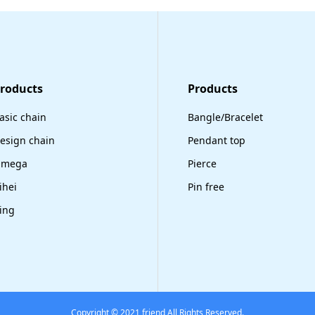
Products
​Products
asic chain
Bangle/Bracelet
esign chain
Pendant top
mega
Pierce
ihei
Pin free
ing
Copyright © 2021 friend All Rights Reserved.