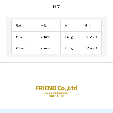
概要
素材
全長
重さ
金具
K18YG
75mm
1.46ｇ
ｼﾘｺﾝｷｬｯﾁ
K18WG
75mm
1.46ｇ
ｼﾘｺﾝｷｬｯﾁ