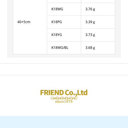
K18WG
3.76ｇ
40+5cm
K18PG
3.39ｇ
K18YG
3.73ｇ
K18WG/BL
3.68ｇ