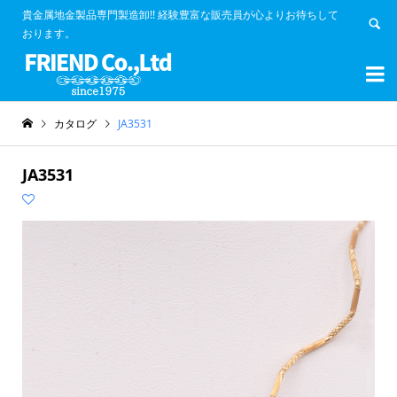
貴金属地金製品専門製造卸!! 経験豊富な販売員が心よりお待ちして
おります。


カタログ
JA3531
JA3531