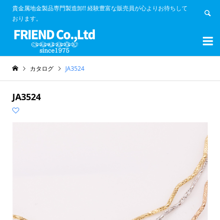
貴金属地金製品専門製造卸!! 経験豊富な販売員が心よりお待ちして
おります。


カタログ
JA3524
JA3524