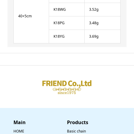
K18WG
3.52g
40+5cm
K18PG
3.48g
K18YG
3.69g
Main
​Products
HOME
Basic chain