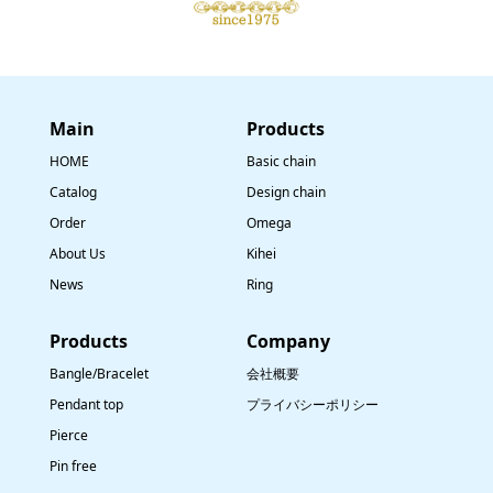
Main
​Products
HOME
Basic chain
Catalog
Design chain
Order
Omega
About Us
Kihei
News
Ring
​Products
Company
Bangle/Bracelet
会社概要
Pendant top
プライバシーポリシー
Pierce
Pin free