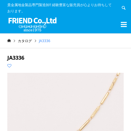
貴金属地金製品専門製造卸!! 経験豊富な販売員が心よりお待ちして
おります。


カタログ
JA3336
JA3336