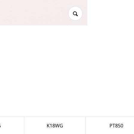
G
K18WG
PT850