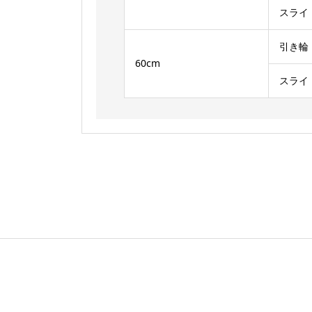
スライ
引き輪
60cm
スライ