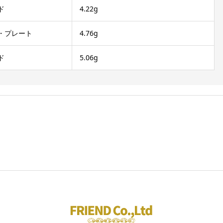
ド
4.22g
・プレート
4.76g
ド
5.06g