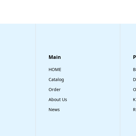
Main
​
HOME
B
Catalog
D
Order
O
About Us
K
News
R