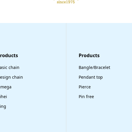
Products
​Products
asic chain
Bangle/Bracelet
esign chain
Pendant top
mega
Pierce
ihei
Pin free
ing